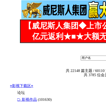
【威尼斯人集团◆上市
亿元返利★■★大额无
共
22148
篇主题 /
60110
共
3785
位会员
≡影视下载区≡
论坛
□- 影视作品
(101630)