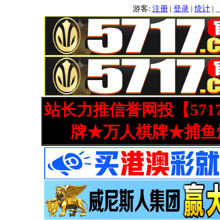
游客:
注册
|
登录
|
统计
|
站长力推信誉网投【571
牌★万人棋牌★捕鱼