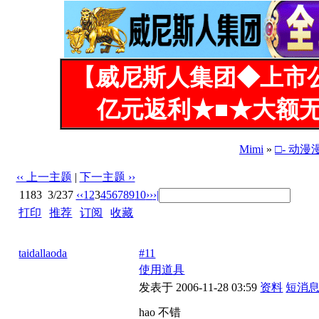
【威尼斯人集团◆上市
亿元返利★■★大额无
Mimi
»
□- 动漫
‹‹ 上一主题
|
下一主题 ››
1183
3/237
‹‹
1
2
3
4
5
6
7
8
9
10
››
›|
打印
|
推荐
|
订阅
|
收藏
标题: 晚娘-全彩-中文-第二集
taidallaoda
#11
使用道具
发表于 2006-11-28 03:59
资料
短消
hao 不错