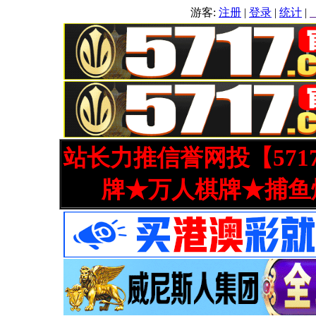
游客:
注册
|
登录
|
统计
|
站长力推信誉网投【571
牌★万人棋牌★捕鱼