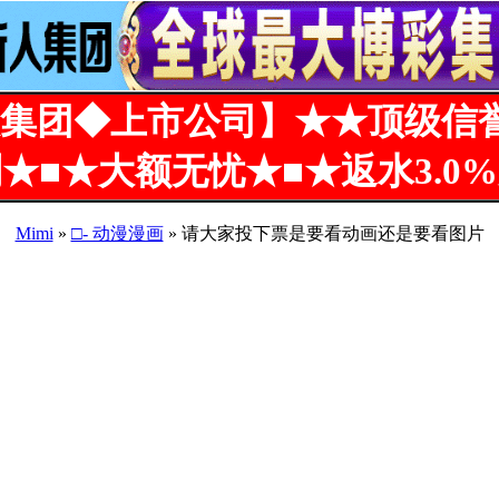
集团◆上市公司】★★顶级信
★■★大额无忧★■★返水3.0
Mimi
»
□- 动漫漫画
» 请大家投下票是要看动画还是要看图片