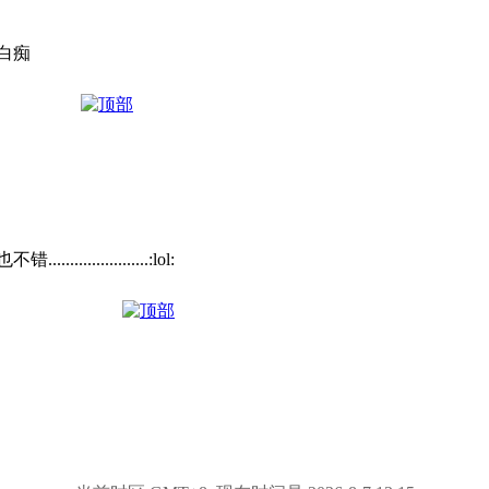
白痴
.................
:lol: