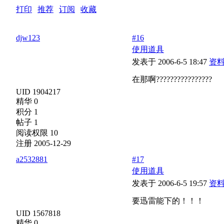
打印
|
推荐
|
订阅
|
收藏
标题: 请大家投下票是要看动画还是要看图片
djw123
#16
使用道具
发表于 2006-6-5 18:47
资
在那啊????????????????
UID 1904217
精华 0
积分 1
帖子 1
阅读权限 10
注册 2005-12-29
a2532881
#17
使用道具
发表于 2006-6-5 19:57
资
要迅雷能下的！！！
UID 1567818
精华 0