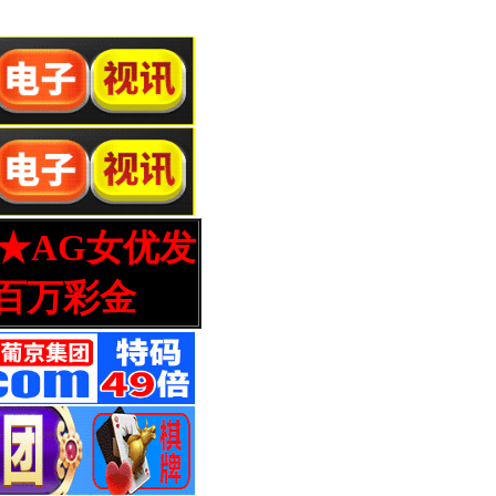
营★AG女优发
百万彩金