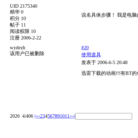
UID 2175340
精华 0
说名具体步骤！ 我是电脑
积分 10
帖子 11
阅读权限 10
注册 2006-2-22
wydezh
#20
该用户已被删除
使用道具
发表于 2006-6-5 20:48
迅雷下载的动画!!!有BT的也不错......
2026
4/406
|‹
‹‹
2
3
4
5
6
7
8
9
10
11
››
›|