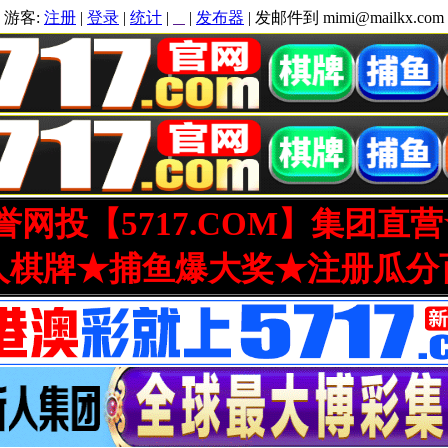
游客:
注册
|
登录
|
统计
|
|
发布器
| 发邮件到 mimi@mailkx.com
网投【5717.COM】集团直
人棋牌★捕鱼爆大奖★注册瓜分