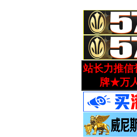
站长力推信誉
牌★万