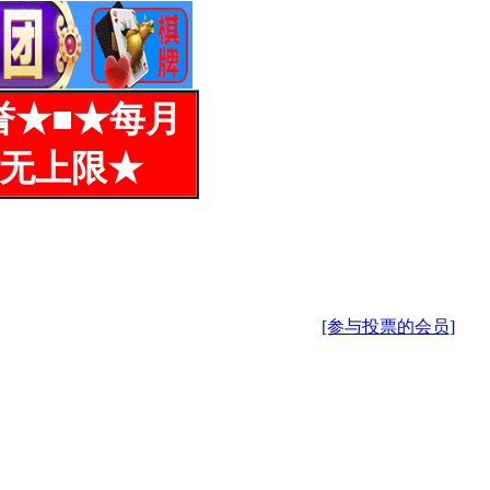
誉★■★每月
%无上限★
[参与投票的会员]