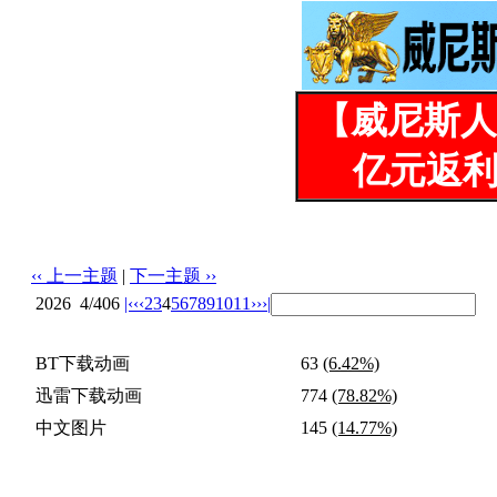
【威尼斯人
亿元返利
‹‹ 上一主题
|
下一主题 ››
2026
4/406
|‹
‹‹
2
3
4
5
6
7
8
9
10
11
››
›|
投票标题: 请大家投下票是要看动画还是要看图片 (单选)
BT下载动画
63
(6.42%)
迅雷下载动画
774
(78.82%)
中文图片
145
(14.77%)