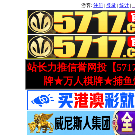
游客:
注册
|
登录
|
统计
|
站长力推信誉网投【571
牌★万人棋牌★捕鱼