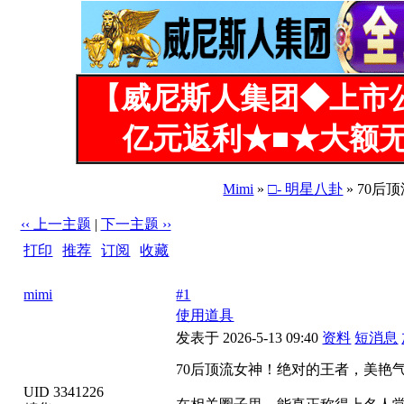
【威尼斯人集团◆上市
亿元返利★■★大额无
Mimi
»
□- 明星八卦
» 70
‹‹ 上一主题
|
下一主题 ››
打印
|
推荐
|
订阅
|
收藏
标题: 70后顶流女神！绝对的王者，美艳气质，真绝了
mimi
#1
使用道具
发表于 2026-5-13 09:40
资料
短消息
70后顶流女神！绝对的王者，美艳
UID 3341226