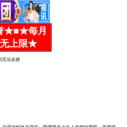
誉★■★每月
%无上限★
到无法走路