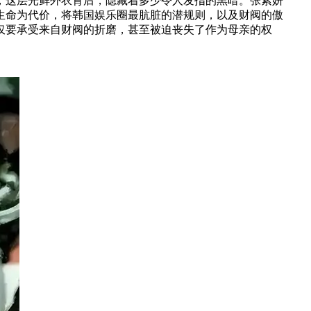
，这层光鲜外衣背后，隐藏着多少令人发指的黑暗。张紫妍
生命为代价，将韩国娱乐圈最肮脏的潜规则，以及财阀的傲
仅要承受来自财阀的折磨，甚至被迫丧失了作为母亲的权