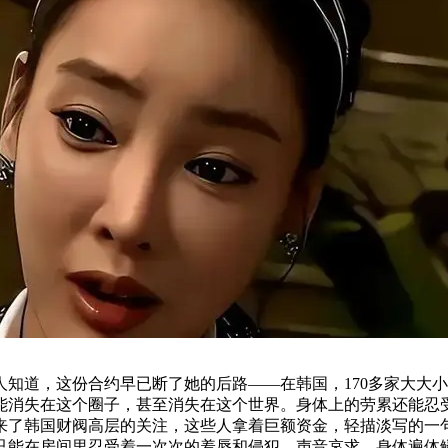
人知道，这份合约早已断了她的后路——在韩国，170多家大大
能消失在这个圈子，甚至消失在这个世界。身体上的劳累还能忍
来了韩国财阀高层的关注，这些人拿着巨额资金，轻描淡写的一
只能在房间里忍受着一次次的羞辱和侵犯，声音哀求，身体遍体