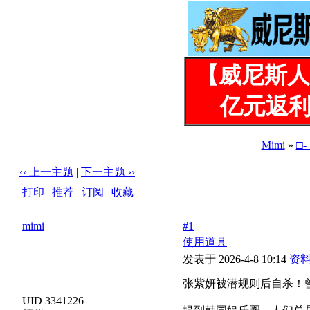
【威尼斯人
亿元返利
Mimi
»
□
‹‹ 上一主题
|
下一主题 ››
打印
|
推荐
|
订阅
|
收藏
标题: 张紫妍被潜规则后自杀！曾同时接待4位客人，被玩
mimi
#1
使用道具
发表于 2026-4-8 10:14
资
张紫妍被潜规则后自杀！
UID 3341226