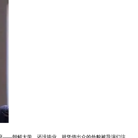
府——朝鲜大学，还没毕业，就凭借出众的外貌被导演们注