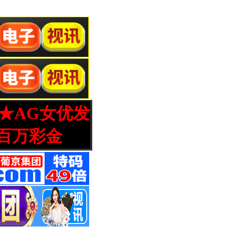
营★AG女优发
百万彩金