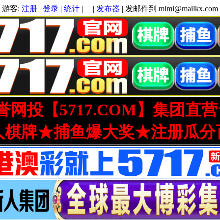
游客:
注册
|
登录
|
统计
|
|
发布器
| 发邮件到 mimi@mailkx.com
网投【5717.COM】集团直
人棋牌★捕鱼爆大奖★注册瓜分