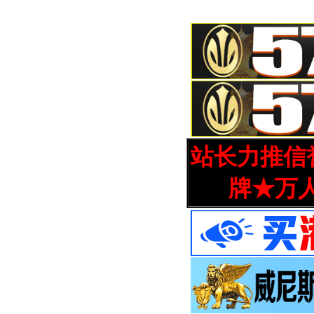
站长力推信誉
牌★万