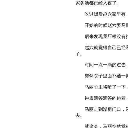
家务活都已经入夜了。
吃过饭后赵六家里有一台
开始的时候赵六娶马丽入
后来发现我压根没有找过
赵六就觉得自己已经和马
了。
时间一点一滴的过去，马
突然院子里面扑通一声，
马丽心里咯噔了一下，不
钟表滴答滴答的跳着，
马丽走到澡房门口，还是
去。
就这会，马丽突然觉得