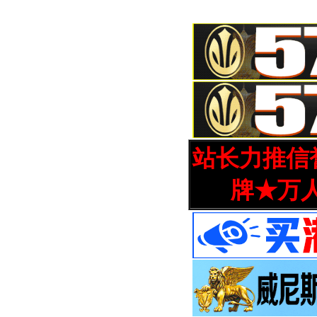
站长力推信誉
牌★万