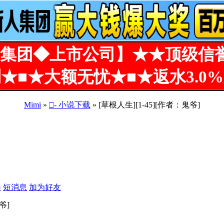
集团◆上市公司】★★顶级信
★■★大额无忧★■★返水3.0
Mimi
»
□- 小说下载
» [草根人生][1-45][作者：鬼爷]
料
短消息
加为好友
爷]