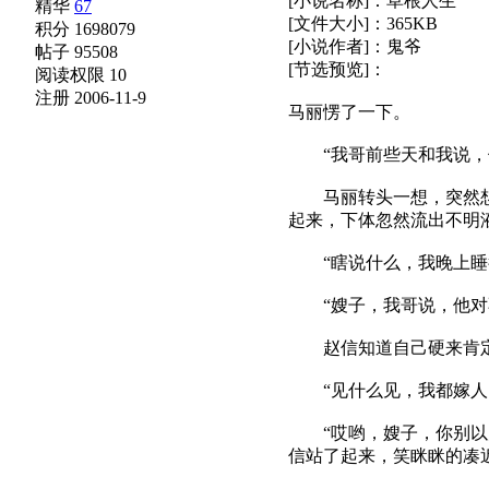
[小说名称]：草根人生
精华
67
[文件大小]：365KB
积分 1698079
[小说作者]：鬼爷
帖子 95508
[节选预览]：
阅读权限 10
注册 2006-11-9
马丽愣了一下。
“我哥前些天和我说，他
马丽转头一想，突然想到
起来，下体忽然流出不明
“瞎说什么，我晚上睡得
“嫂子，我哥说，他对不
赵信知道自己硬来肯定
“见什么见，我都嫁人了
“哎哟，嫂子，你别以为
信站了起来，笑眯眯的凑