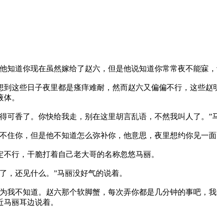
知道你现在虽然嫁给了赵六，但是他说知道你常常夜不能寐，
这些日子夜里都是瘙痒难耐，然而赵六又偏偏不行，这些赵明
液体。
可香了。你快给我走，别在这里胡言乱语，不然我叫人了。”
住你，但是他不知道怎么弥补你，他意思，夜里想约你见一面
不行，干脆打着自己老大哥的名称忽悠马丽。
，还见什么。”马丽没好气的说着。
我不知道。赵六那个软脚蟹，每次弄你都是几分钟的事吧，我
近马丽耳边说着。