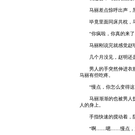
马丽差点惊呼出声，黑暗
毕竟里面同床共枕，马
“你疯啦，你真的来了
马丽刚说完就感觉赵明的
几个月没见，赵明还是
男人的手突然伸进衣服里
马丽有些吃疼。
“慢点，你怎么变得这么
马丽渐渐的也被男人抚摸
人的身上。
手指快速的搅动着，阴
“啊……嗯……慢点，