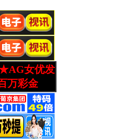
营★AG女优发
百万彩金