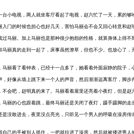
小电视，两人就坐客厅看起了电视，赵六忙了一天，累的够呛
门的时候也担心也好几天，害怕马丽会不会又回心转意和赵
马丽。加上马丽也是那种很少抱怨的性格，就算身体上得不
丽真的走到一起了，床事虽然潦草，但也不少。也放心了，开
丽看了看钟表，已经十一点多了，她看着外面寂静的院子，心
好像从墙上跳下来一个人的声音，然后渐渐远离客厅，脚步
会吧，赵明真的来了。马丽看着屋里还亮着小夜灯，但是赵六
马丽的心也跟着跳，最终马丽还是关闭了夜灯，蹑手蹑脚的走
没敢进去，夜里没点亮光，只听见一个男人的呼吸在澡房传出
自己的手被别人抓住，一把就拉进了澡房，然后就被搂进男人