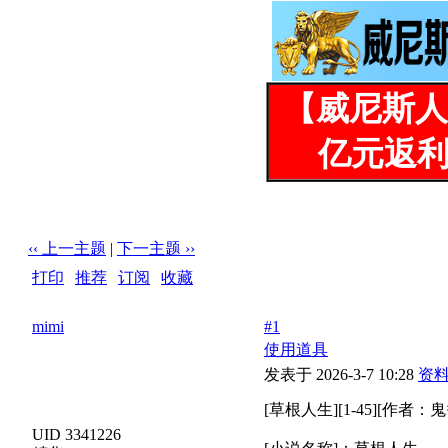
【威尼斯人
亿元返利
‹‹ 上一主题
|
下一主题 ››
打印
|
推荐
|
订阅
|
收藏
标题: [草根人生][1-45][作者：鬼爷]
mimi
#1
使用道具
发表于 2026-3-7 10:28
资
[草根人生][1-45][作者：鬼
UID 3341226