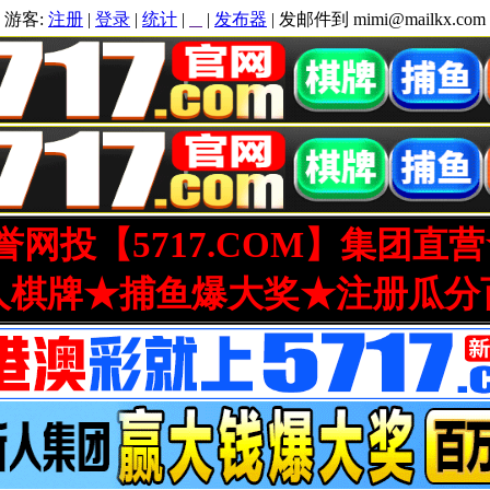
游客:
注册
|
登录
|
统计
|
|
发布器
| 发邮件到 mimi@mailkx.com
网投【5717.COM】集团直
人棋牌★捕鱼爆大奖★注册瓜分