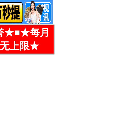
誉★■★每月
%无上限★