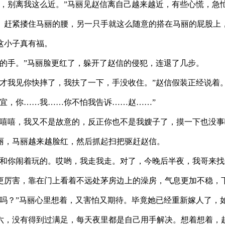
别离我这么近。”马丽见赵信离自己越来越近，有些心慌，急
紧搂住马丽的腰，另一只手就这么随意的搭在马丽的屁股上
小子真有福。
手。”马丽脸更红了，躲开了赵信的侵犯，连退了几步。
我见你快摔了，我扶了一下，手没收住。”赵信假装正经说着
，你……我……你不怕我告诉……赵……”
嘻，我又不是故意的，反正你也不是我嫂子了，摸一下也没事
，马丽越来越脸红，然后抓起扫把驱赶赵信。
你闹着玩的。哎哟，我走我走。对了，今晚后半夜，我哥来找
害，靠在门上看着不远处茅房边上的澡房，气息更加不稳，
？”马丽心里想着，又害怕又期待。毕竟她已经重新嫁人了，
没有得到过满足，每天夜里都是自己用手解决。想着想着，赵