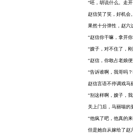
“呸，胡说什么。走开，
赵信笑了笑，好机会。赶
果然十分弹性，赵六这
“赵信你干嘛，拿开你的
“嫂子，对不住了，刚才
“赵信，你敢占老娘便宜
“告诉谁啊，我哥吗？嘻
赵信言语不停调戏马丽
“别这样啊，嫂子，我和
关上门后，马丽喘的更厉
“他疯了吧，他真的来吗
但是她自从嫁给了赵六，