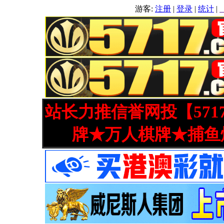
游客:
注册
|
登录
|
统计
|
站长力推信誉网投【571
牌★万人棋牌★捕鱼