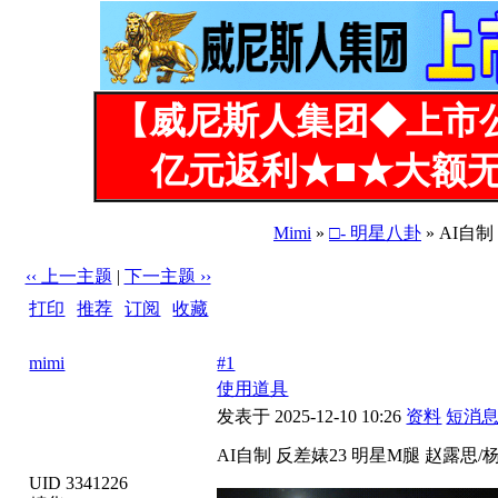
【威尼斯人集团◆上市
亿元返利★■★大额无
Mimi
»
□- 明星八卦
» AI自
‹‹ 上一主题
|
下一主题 ››
打印
|
推荐
|
订阅
|
收藏
标题: AI自制 反差婊23 明星M腿 赵露思/杨幂/刘亦菲等
mimi
#1
使用道具
发表于 2025-12-10 10:26
资料
短消
AI自制 反差婊23 明星M腿 赵露思/
UID 3341226