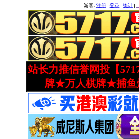
游客:
注册
|
登录
|
统计
|
站长力推信誉网投【571
牌★万人棋牌★捕鱼