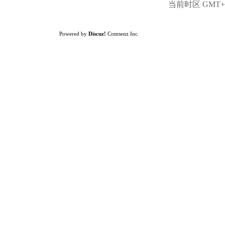
当前时区 GMT+8,
Powered by
Discuz!
Comsenz Inc.