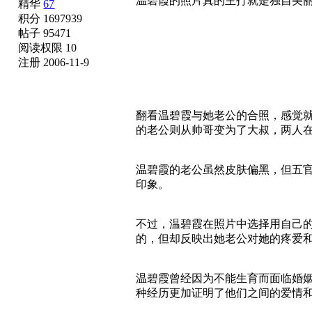
温碧霞的照片真的主打就是独自美
精华
67
积分 1697939
帖子 95471
阅读权限 10
注册 2006-11-9
翻看温碧霞与她老公的合照，感觉
的老公则从帅哥变为了大叔，两人
温碧霞的老公虽然皮肤偏黑，但五
印象。
不过，温碧霞在照片中选择用自己
的，但却反映出她老公对她的疼爱
温碧霞曾经因为不能生育而面临婚
种经历更加证明了他们之间的爱情