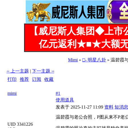
【威尼斯人集团◆上市
亿元返利★■★大额无
Mimi
»
□- 明星八卦
» 温碧霞
‹‹ 上一主题
|
下一主题 ››
打印
|
推荐
|
订阅
|
收藏
标题: 温碧霞与老公合照，P图从来不P老公！太真实了！
mimi
#1
使用道具
发表于 2025-11-27 11:09
资料
短消
温碧霞与老公合照，P图从来不P老
UID 3341226