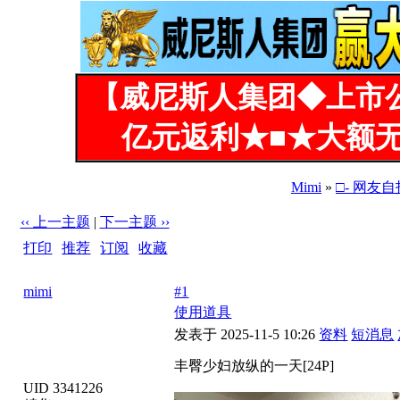
【威尼斯人集团◆上市
亿元返利★■★大额无
Mimi
»
□- 网友自
‹‹ 上一主题
|
下一主题 ››
打印
|
推荐
|
订阅
|
收藏
标题: 丰臀少妇放纵的一天[24P]
mimi
#1
使用道具
发表于 2025-11-5 10:26
资料
短消息
丰臀少妇放纵的一天[24P]
UID 3341226