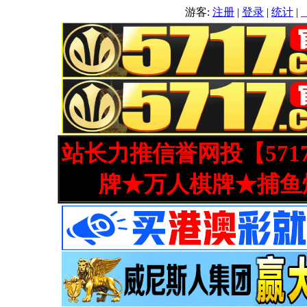
游客:
注册
|
登录
|
统计
|
站长力推信誉网投【571
牌★万人棋牌★捕鱼