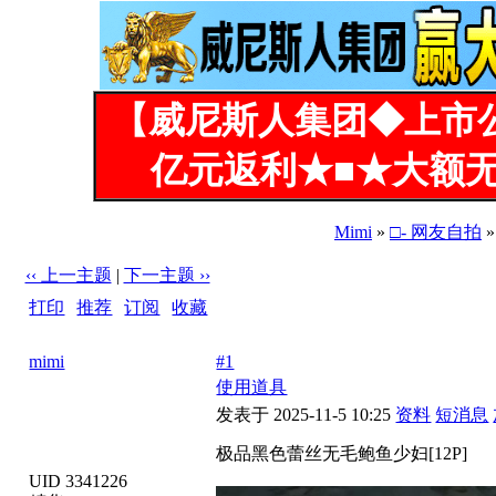
【威尼斯人集团◆上市
亿元返利★■★大额无
Mimi
»
□- 网友自拍
»
‹‹ 上一主题
|
下一主题 ››
打印
|
推荐
|
订阅
|
收藏
标题: 极品黑色蕾丝无毛鲍鱼少妇[12P]
mimi
#1
使用道具
发表于 2025-11-5 10:25
资料
短消息
极品黑色蕾丝无毛鲍鱼少妇[12P]
UID 3341226