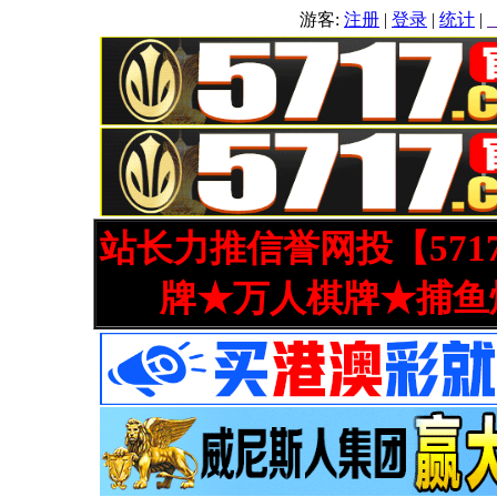
游客:
注册
|
登录
|
统计
|
站长力推信誉网投【571
牌★万人棋牌★捕鱼