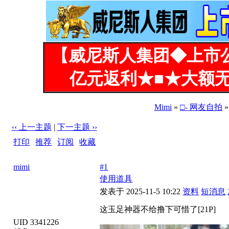
【威尼斯人集团◆上市
亿元返利★■★大额无
Mimi
»
□- 网友自拍
»
‹‹ 上一主题
|
下一主题 ››
打印
|
推荐
|
订阅
|
收藏
标题: 这玉足神器不给撸下可惜了[21P]
mimi
#1
使用道具
发表于 2025-11-5 10:22
资料
短消息
这玉足神器不给撸下可惜了[21P]
UID 3341226