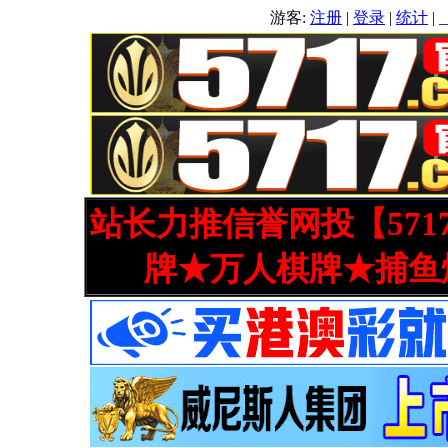
游客:
注册
|
登录
|
统计
|
站长力推信誉网投【571
牌★万人棋牌★捕鱼