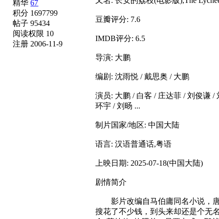
又名: 长安的荔枝(电影版),The Lychee Ro
精华
67
积分 1697799
豆瓣评分: 7.6
帖子 95434
阅读权限 10
IMDB评分: 6.5
注册 2006-11-9
导演: 大鹏
编剧: 沈雨悦 / 戴思奥 / 大鹏
演员: 大鹏 / 白客 / 庄达菲 / 刘俊谦 / 
环宇 / 刘旸 ...
制片国家/地区: 中国大陆
语言: 汉语普通话,粤语
上映日期: 2025-07-18(中国大陆)
剧情简介
影片改编自马伯庸同名小说，唐天
搜花了不少钱，到头来却还是个无