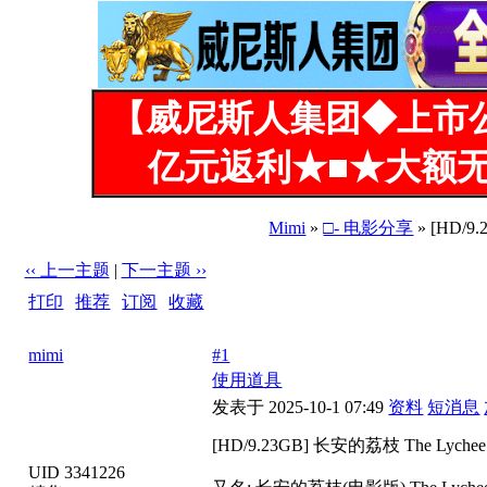
【威尼斯人集团◆上市
亿元返利★■★大额无
Mimi
»
□- 电影分享
» [HD/9.
‹‹ 上一主题
|
下一主题 ››
打印
|
推荐
|
订阅
|
收藏
标题: [HD/9.23GB] 长安的荔枝 The Lychee Road (2025)
mimi
#1
使用道具
发表于 2025-10-1 07:49
资料
短消息
[HD/9.23GB] 长安的荔枝 The Lychee R
UID 3341226