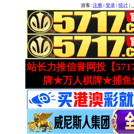
游客:
注册
|
登录
|
统计
|
站长力推信誉网投【571
牌★万人棋牌★捕鱼