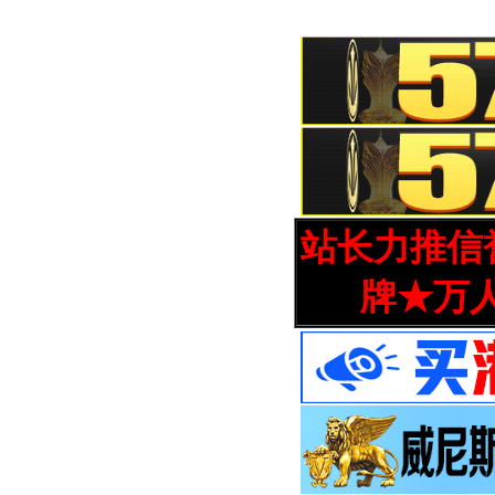
站长力推信誉
牌★万