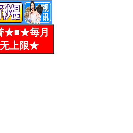
誉★■★每月
%无上限★