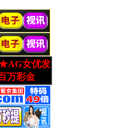
营★AG女优发
百万彩金