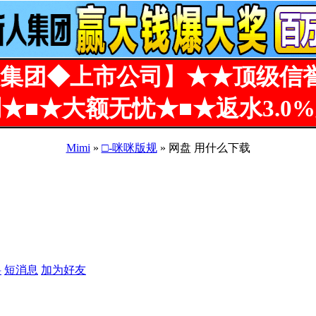
集团◆上市公司】★★顶级信
★■★大额无忧★■★返水3.0
Mimi
»
□-咪咪版规
» 网盘 用什么下载
料
短消息
加为好友