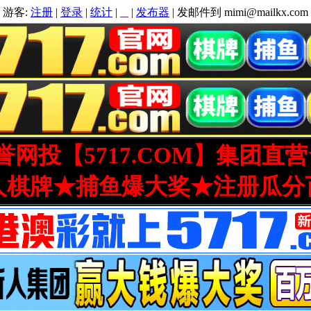
游客:
注册
|
登录
|
统计
|
|
发布器
| 发邮件到 mimi@mailkx.com
网投【5717.COM】集团直
人棋牌★捕鱼爆大奖★注册瓜分