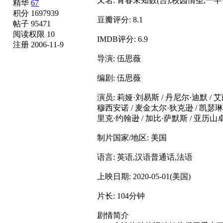
又名: 青春未知数(台),校园情圣,一
精华
67
积分 1697939
豆瓣评分: 8.1
帖子 95471
阅读权限 10
IMDB评分: 6.9
注册 2006-11-9
导演: 伍思薇
编剧: 伍思薇
演员: 莉娅·刘易斯 / 丹尼尔·迪默 / 
穆西安诺 / 麦金太尔·狄克逊 / 凯瑟琳·
里克·约翰逊 / 加比·萨默斯 / 亚历山卓·
制片国家/地区: 美国
语言: 英语,汉语普通话,法语
上映日期: 2020-05-01(美国)
片长: 104分钟
剧情简介