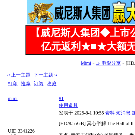
【威尼斯人集团◆上市
亿元返利★■★大额无
Mimi
»
□- 电影分享
» [HD/
‹‹ 上一主题
|
下一主题 ››
打印
|
推荐
|
订阅
|
收藏
标题: [HD/8.55GB] 真心半解 The Half of It (2020)
mimi
#1
使用道具
发表于 2025-8-1 10:55
资料
短消息
[HD/8.55GB] 真心半解 The Half of It 
UID 3341226