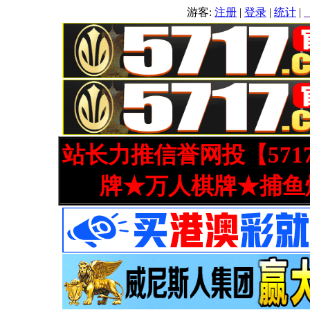
游客:
注册
|
登录
|
统计
|
站长力推信誉网投【571
牌★万人棋牌★捕鱼