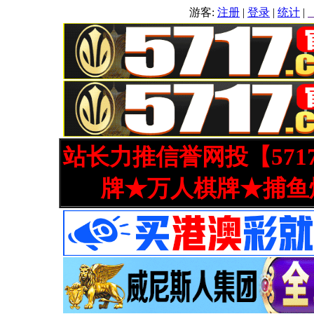
游客:
注册
|
登录
|
统计
|
站长力推信誉网投【571
牌★万人棋牌★捕鱼