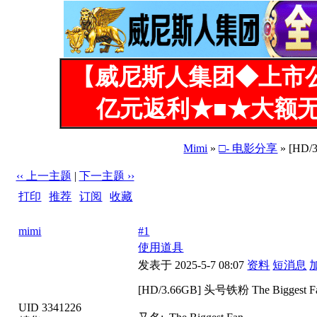
【威尼斯人集团◆上市
亿元返利★■★大额无
Mimi
»
□- 电影分享
» [HD/
‹‹ 上一主题
|
下一主题 ››
打印
|
推荐
|
订阅
|
收藏
标题: [HD/3.66GB] 头号铁粉 The Biggest Fan (2025)
mimi
#1
使用道具
发表于 2025-5-7 08:07
资料
短消息
[HD/3.66GB] 头号铁粉 The Biggest Fa
UID 3341226