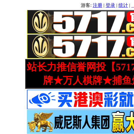
游客:
注册
|
登录
|
统计
|
站长力推信誉网投【571
牌★万人棋牌★捕鱼