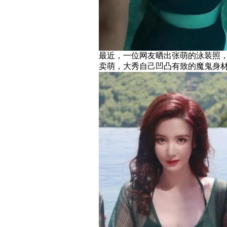
最近，一位网友晒出张萌的泳装照，
卖萌，大秀自己凹凸有致的魔鬼身