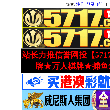
游客:
注册
|
登录
|
统计
|
站长力推信誉网投【571
牌★万人棋牌★捕鱼