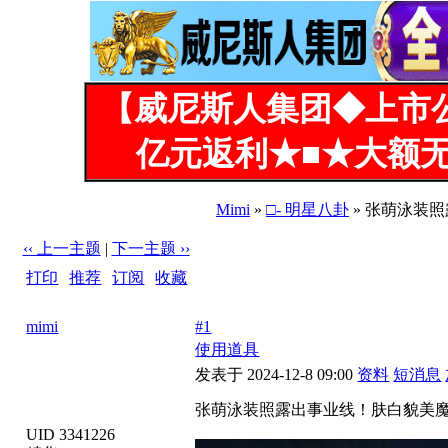
【威尼斯人集团◆上市
亿元返利★■★大额无
Mimi
»
□- 明星八卦
» 张萌泳装照
‹‹ 上一主题
|
下一主题 ››
打印
|
推荐
|
订阅
|
收藏
标题: 张萌泳装照露出事业线！肤白貌美魔鬼身材性感火辣 [6
mimi
#1
使用道具
发表于 2024-12-8 09:00
资料
短消息
张萌泳装照露出事业线！肤白貌美魔鬼
UID 3341226