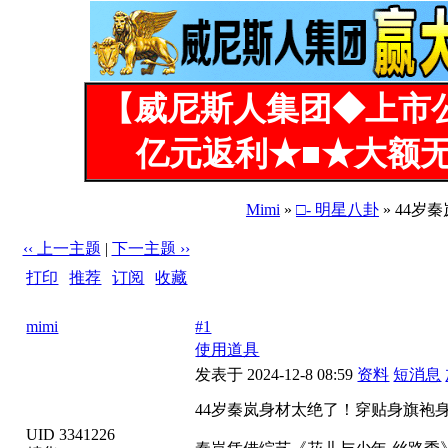
【威尼斯人集团◆上市
亿元返利★■★大额无
Mimi
»
□- 明星八卦
» 44岁
‹‹ 上一主题
|
下一主题 ››
打印
|
推荐
|
订阅
|
收藏
标题: 44岁秦岚身材太绝了！穿贴身旗袍身姿曼妙[21P]
mimi
#1
使用道具
发表于 2024-12-8 08:59
资料
短消息
44岁秦岚身材太绝了！穿贴身旗袍身姿
UID 3341226