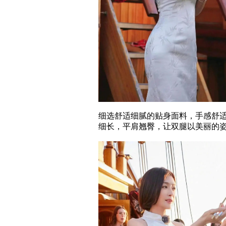
细选舒适细腻的贴身面料，手感舒
细长，平肩翘臀，让双腿以美丽的