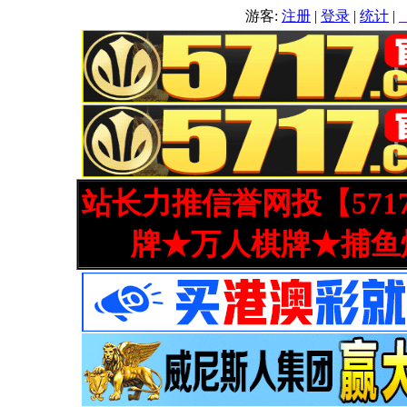
游客:
注册
|
登录
|
统计
|
站长力推信誉网投【571
牌★万人棋牌★捕鱼