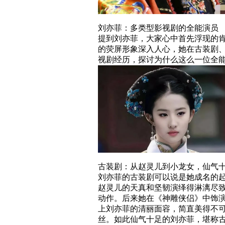
刘亦菲：多类型影视剧的全能演员
提到刘亦菲，大家心中首先浮现的
的荧屏形象深入人心，她在古装剧
视剧经历，探讨为什么这么一位全
古装剧：从赵灵儿到小龙女，仙气
刘亦菲的古装剧可以说是她成名的
赵灵儿的天真和坚韧演绎得淋漓尽致
动作。后来她在《神雕侠侣》中饰
上刘亦菲的清丽面容，简直美得不
丝。如此仙气十足的刘亦菲，堪称