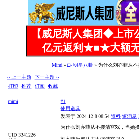
【威尼斯人集团◆上市
亿元返利★■★大额无
Mimi
»
□- 明星八卦
» 为什么刘亦菲从不
‹‹ 上一主题
|
下一主题 ››
打印
|
推荐
|
订阅
|
收藏
标题: 为什么刘亦菲从不接清宫戏，当她换上“甄嬛装”后，一出
mimi
#1
使用道具
发表于 2024-12-8 08:54
资料
短消息
为什么刘亦菲从不接清宫戏，当她换上
UID 3341226