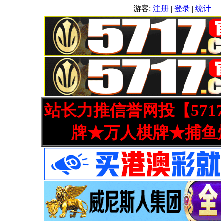
游客:
注册
|
登录
|
统计
|
站长力推信誉网投【571
牌★万人棋牌★捕鱼