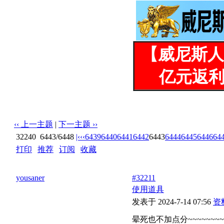
【威尼斯人
亿元返利
‹‹ 上一主题
|
下一主题 ››
32240
6443/6448
|‹
‹‹
6439
6440
6441
6442
6443
6444
6445
6446
64
打印
|
推荐
|
订阅
|
收藏
标题: 淫妻晓羽的情趣日常【21P】
yousaner
#32211
使用道具
发表于 2024-7-14 07:56
资
晕死也不加点分~~~~~~~~~