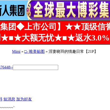
集团◆上市公司】★★顶级信
★■★大额无忧★■★返水3.0
Mimi
»
□- 唯美贴图
» 淫妻晓羽的情趣日常【21P】
47
6448
››
料
短消息
加为好友
~~~~~`