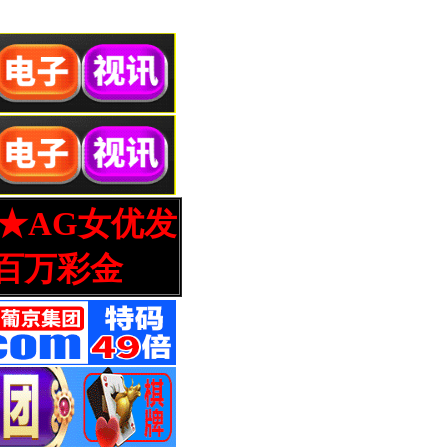
营★AG女优发
百万彩金