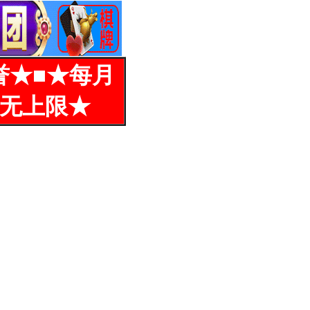
誉★■★每月
%无上限★