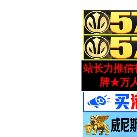
站长力推信誉
牌★万