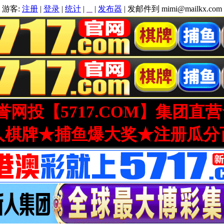
游客:
注册
|
登录
|
统计
|
|
发布器
| 发邮件到 mimi@mailkx.com
网投【5717.COM】集团直
人棋牌★捕鱼爆大奖★注册瓜分