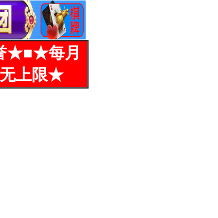
誉★■★每月
%无上限★