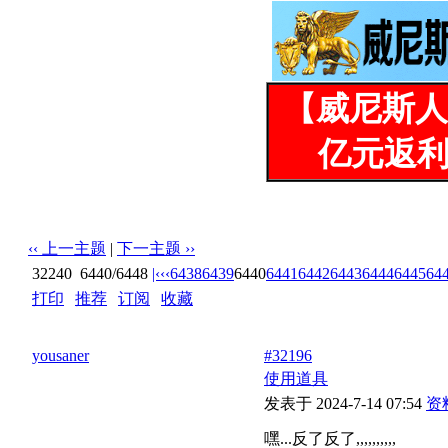
【威尼斯人
亿元返利
‹‹ 上一主题
|
下一主题 ››
32240
6440/6448
|‹
‹‹
6438
6439
6440
6441
6442
6443
6444
6445
64
打印
|
推荐
|
订阅
|
收藏
标题: 淫妻晓羽的情趣日常【21P】
yousaner
#32196
使用道具
发表于 2024-7-14 07:54
资
嘿...反了反了,,,,,,,,,,