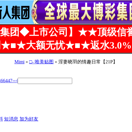
集团◆上市公司】★★顶级信
★■★大额无忧★■★返水3.0
Mimi
»
□- 唯美贴图
» 淫妻晓羽的情趣日常【21P】
46
6447
››
›|
料
短消息
加为好友