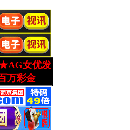
营★AG女优发
百万彩金