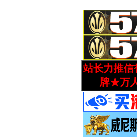
站长力推信誉
牌★万