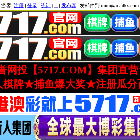
游客:
注册
|
登录
|
统计
|
|
发布器
| 发邮件到 mimi@mailkx.com
网投【5717.COM】集团直
人棋牌★捕鱼爆大奖★注册瓜分