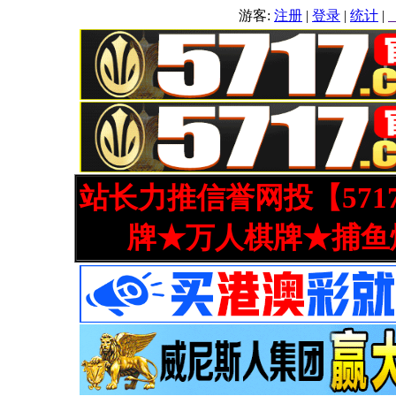
游客:
注册
|
登录
|
统计
|
站长力推信誉网投【571
牌★万人棋牌★捕鱼