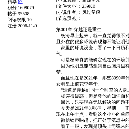
[小说名称]：超级房东
精华
67
[文件大小]：239KB
积分 1698079
[小说作者]：风过留痕
帖子 95508
[节选预览]：
阅读权限 10
注册 2006-11-9
第001章·穿越还是重生
杨涛早上起来，就一直觉得很不对
且外在的很多环境表现都不能证明
家里的环境没变，看了一下日历和
气。
可是杨涛真的能确定现在的环境并
因为他明显能感觉到自己脑海里有
楚。
而且现在是2021年，那些809
女明星正值花季年华。
“难道是穿越到同一个时空的人身
杨涛很疑惑，但是凭他的知识面和
因此，只要现在无法解决的问题不
今天是2021年8月6号，星期一
现在上午十点，看到这个小小的单
微信铃声响起，把正处于沉思中的
看了一眼，发现是顶头上司弹来的