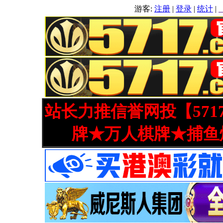
游客:
注册
|
登录
|
统计
|
站长力推信誉网投【571
牌★万人棋牌★捕鱼