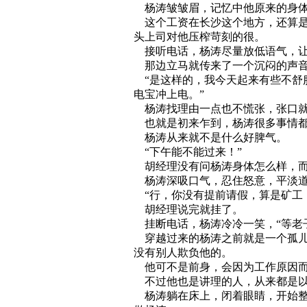
杨涛皱皱眉，记忆中他原来的身体
这个工资在长沙这个地方，还算是
头上司对他压榨苛刻的很。
接听电话，杨涛尽量放低语气，让
那边立马就传来了一个沉闷的声音
“是这样的，我今天起来有些不舒
电宝冲上电。”
杨涛找理由一点也不慌张，张口
也就是初来乍到，杨涛很多事情都
杨涛从来就不是什么好脾气。
“下午能不能过来！”
胡经理没有问杨涛身体怎么样，而
杨涛深吸口气，忍住怒意，平淡道
“行，你没有提前请假，算是矿工
胡经理说完就挂了。
挂断电话，杨涛冷冷一笑，“等老
穿越过来的杨涛之前就是一个孤儿
没有别人欺负他的。
他可不是前身，会因为工作原因而
不过他也是讲理的人，从来都是
杨涛躺在床上，闭着眼睛，开始整