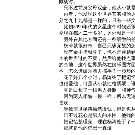
做杨涛。
只不过前身父母双全，他从小就是
再者，他发现这个世界其实和他原
分之九十九都是一样的，只有一些
比如8090年代的女星这个时候还
今现在都才二十多岁，另外就是一
另外在其他方面还有一些细微的差
杨涛就很好奇，自己无缘无故的怎
没有金手指就算了，也不是穿越到
本的世界过的不爽，然后给他找点
的余地，这个世界虽然在娱乐圈方
本，怎么进娱乐圈去搞事？一步步
花了好几个小时，杨涛终于把记忆
也很爱他，可是从小就性格懦弱，谁
真是白长了一幅男人身躯，和帅气
因为两人相貌一模一样，所以无论
喜欢。
导致前世杨涛虽然没钱，但是也从
只不过花心是男人的本性，他找的
把记忆整理完，现在杨涛处于了一
那就是他的鸡巴一直没