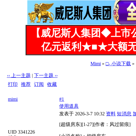
【威尼斯人集团◆上市
亿元返利★■★大额无
Mimi
»
□- 小说下载
»
‹‹ 上一主题
|
下一主题 ››
打印
|
推荐
|
订阅
|
收藏
标题: [超级房东][1-27][作者：风过留痕]
mimi
#1
使用道具
发表于 2026-3-7 10:32
资料
短消息
[超级房东][1-27][作者：风过留痕]
UID 3341226