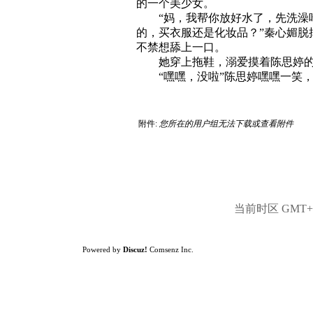
的一个美少女。
“妈，我帮你放好水了，先洗澡吃
的，买衣服还是化妆品？”秦心媚
不禁想舔上一口。
她穿上拖鞋，溺爱摸着陈思婷的
“嘿嘿，没啦”陈思婷嘿嘿一笑，
附件:
您所在的用户组无法下载或查看附件
当前时区 GMT+8,
Powered by
Discuz!
Comsenz Inc.