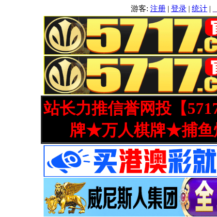
游客:
注册
|
登录
|
统计
|
站长力推信誉网投【571
牌★万人棋牌★捕鱼