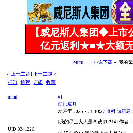
【威尼斯人集团◆上市
亿元返利★■★大额无
Mimi
»
□- 小说下载
» [我的
‹‹ 上一主题
|
下一主题 ››
打印
|
推荐
|
订阅
|
收藏
标题: [我的母上大人是总裁][1-214][作者：裤裆有刀伞]
mimi
#1
使用道具
发表于 2025-7-31 10:27
资料
短消息
[我的母上大人是总裁][1-214][作
UID 3341226