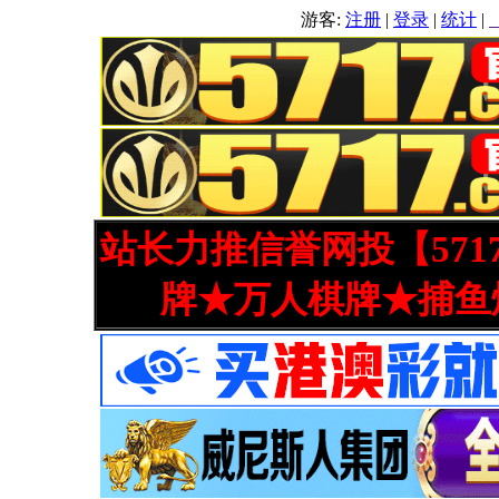
游客:
注册
|
登录
|
统计
|
站长力推信誉网投【571
牌★万人棋牌★捕鱼