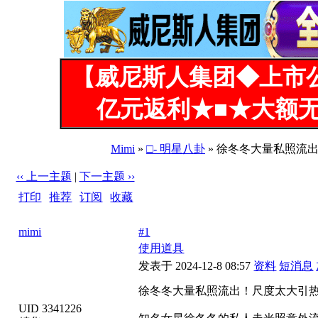
【威尼斯人集团◆上市
亿元返利★■★大额无
Mimi
»
□- 明星八卦
» 徐冬冬大量私照流出
‹‹ 上一主题
|
下一主题 ››
打印
|
推荐
|
订阅
|
收藏
标题: 徐冬冬大量私照流出！尺度太大引热议，虽是自愿拍摄但未
mimi
#1
使用道具
发表于 2024-12-8 08:57
资料
短消息
徐冬冬大量私照流出！尺度太大引热议
UID 3341226