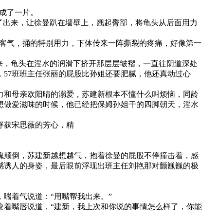
湿成了一片。
了出来，让徐曼趴在墙壁上，翘起臀部，将龟头从后面用力
不客气，捅的特别用力，下体传来一阵撕裂的疼痛，好像第一
来，龟头在淫水的润滑下挤开那层层皱褶，一直往阴道深处
57班班主任张丽的屁股比孙姐还要肥腻，他还真动过心
力和母亲欧阳晴的溺爱，苏建新根本不懂什么叫烦恼，同龄
想做爱滋味的时候，他已经把保姆孙姐干的四脚朝天，淫水
俘获宋思薇的芳心，精
魂颠倒，苏建新越想越气，抱着徐曼的屁股不停撞击着，感
感诱人的身姿，最后眼前浮现出班主任刘艳那对颤巍巍的极
喘着气说道：“用嘴帮我出来。”
咬着嘴唇说道，“建新，我上次和你说的事情怎么样了，你能