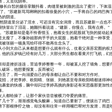
唇，又去玩阴蒂。
两条修长白皙的腿痉挛颤抖着，肉缝里被刺激的流出了蜜汁，下体
湿了。”苏建新骂骂咧咧的扣着徐曼的小穴，一手将自己的鸡巴掏
热的阴道。
声，虽然阴道里分泌了淫水，可还没有完全润滑，而且苏建新一点也
很快冒出了泪花，她颤抖着说道，“建新，你慢点，我有点疼。”
啊。”苏建新却是毫不怜香惜玉，抱着女生的屁股就飞快的挺动起
是太瘦了，不像孙姐那肉乎乎的大屁股，抱着干绝对是一种享受，
就被张丽一顿臭骂给吓得不敢再生念头了。
从小到大自己从来都是想要什么就有什么，仗着父亲苏宏图的权
，他的压岁钱已经有好几万，大部分男生都在看黄片打飞机，幻
新却是挫折连连，苦追李婷整整一年，却被某人挖了墙角，想要
人破坏，他想要报复，反而被记
给丢了，而一向溺爱自己的母亲都让自己不要和对方作对。
花招，才把李婷、欧阳晴、张丽、刘艳甚至母亲欧阳晴都迷得神
包裹套的快感，脑中却闪过李婷高挑的身影还有宋思薇那更加性
胀。
女人都给操了，让那个家伙尝尝被横刀夺爱的痛苦。
了几十下，渐渐感觉龟头酸麻，知道自己要射了，便拔出了鸡巴，
胯下那根狰狞之物，却没有和往常一样用嘴巴帮对方发泄，而是