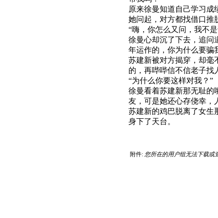
原来徐曼知道自己学习成
她问起，对方都找借口推
“嗨，你怎么又问，我不
徐曼心却沉了下去，追问
年运作的，你为什么要骗
苏建新被对方揭穿，却毫
的，再哔哔信不信老子找
“为什么你要这样对我？”
徐曼看着苏建新那无耻的
友，可是她还心存侥幸，
苏建新的鸡巴脱离了女生
身下了天台。
附件:
您所在的用户组无法下载或