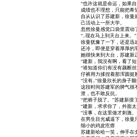
“也许这就是命运，如果
成绩也不理想，只能把希
自从认识了苏建新，徐曼
己活动上一所大学。
忽然徐曼感觉口袋里震动
“..现在马上到天台上来。
徐曼犹豫了一下，还是迅
还冷，即便是穿着厚厚的
她很快来到大台，苏建新
“建新，我没有啊，看了
“谁知道你们有没有藕断
仔裤用力揉捏着那浑圆挺
“没有..”徐曼欣长的身
这段时间苏建军的脾气很
泄，也不敢反抗。
“把裤子脱了。”苏建新摸
“建新，求求你了，外面
“没事，在这里做才刺激。
在男生目光威逼下，徐曼
细小的鸡皮疙瘩
苏建新哈哈一笑，伸手在