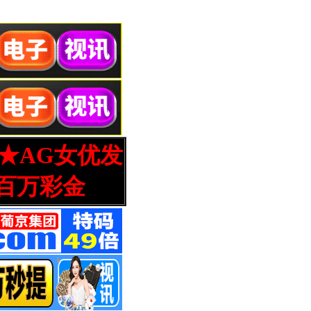
营★AG女优发
百万彩金