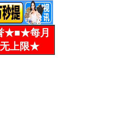
誉★■★每月
%无上限★