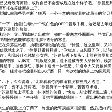
自己父母没有离婚，或许自己不会变成现在这个样子吧。”徐曼想
望寄托在苏建新身上了。
就和以前那些男生断了联系，一心一意的伺候着财政局长的宝贝
了一下，她急忙掏出一个银白色的OPPO音乐手机，这还是去年
”是苏建新的短信。
速起身，穿上羽绒服走出教室，顿时一股寒意扑面而来，毕竟已
羽绒服依然能够感觉到那种透骨的寒意。
正在角落里站着，抽着烟不耐烦的说道：“徐曼，这么慢啊，又和
短信我就出来了。”徐曼赶紧解释道，“你知道，自从跟了你，以前
丝连，和我装什么纯情少女啊。”苏建新丢下烟头，上前在徐曼那
翘的臀部，讥讽道，“屁股这么挺，是不是被野男人给操的，贱货
子颤抖起来，脸色微红，眼神中透出一抹惶恐，知道今大又要被蹂
不好，经常会把徐曼叫出来折磨一阵，每次都的她身上伤痕累累
了几下，冷冷说道，“让我看看你的骚逼有没有被男人透过。”
太冷了，要不去开房吧。”徐曼身子一个哆嗦，苦苦哀求道。
”苏建新脸上浮现出一抹冷酷的笑容，“快点，别让我说第二遍，
只好慢慢脱下了牛仔裤，又把里面的绒裤脱下了，露出两条白皙
女生的屁股上拍了两下，许曼的嫩臀摸起来很舒服，然后把内裤