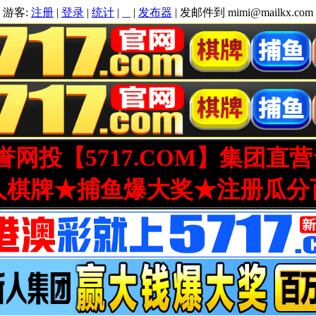
游客:
注册
|
登录
|
统计
|
|
发布器
| 发邮件到 mimi@mailkx.com
网投【5717.COM】集团直
人棋牌★捕鱼爆大奖★注册瓜分