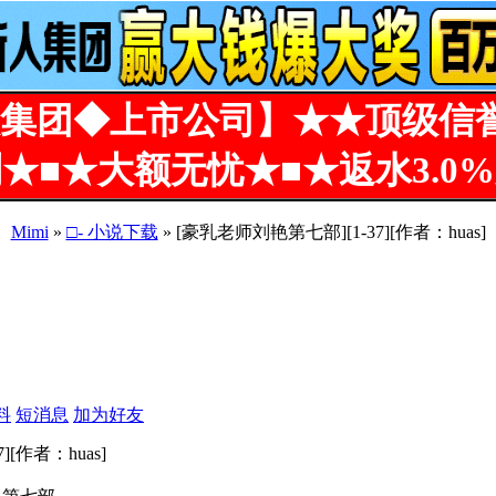
集团◆上市公司】★★顶级信
★■★大额无忧★■★返水3.0
Mimi
»
□- 小说下载
» [豪乳老师刘艳第七部][1-37][作者：huas]
料
短消息
加为好友
[作者：huas]