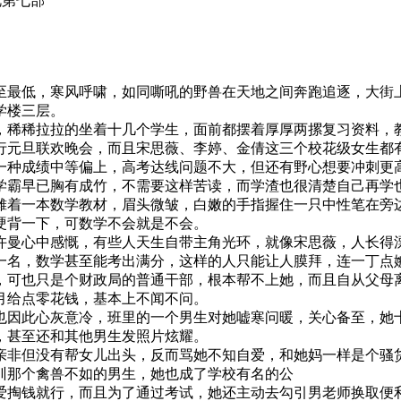
艳第七部
至最低，寒风呼啸，如同嘶吼的野兽在天地之间奔跑追逐，大街
学楼三层。
明，稀稀拉拉的坐着十几个学生，面前都摆着厚厚两摞复习资料，
行元旦联欢晚会，而且宋思薇、李婷、金倩这三个校花级女生都
一种成绩中等偏上，高考达线问题不大，但还有野心想要冲刺更
学霸早已胸有成竹，不需要这样苦读，而学渣也很清楚自己再学
摊着一本数学教材，眉头微皱，白嫩的手指握住一只中性笔在旁
硬背一下，可数学不会就是不会。
许曼心中感慨，有些人天生自带主角光环，就像宋思薇，人长得
一名，数学甚至能考出满分，这样的人只能让人膜拜，连一丁点
，可也只是个财政局的普通干部，根本帮不上她，而且自从父母
月给点零花钱，基本上不闻不问。
也因此心灰意冷，班里的一个男生对她嘘寒问暖，关心备至，她
，甚至还和其他男生发照片炫耀。
亲非但没有帮女儿出头，反而骂她不知自爱，和她妈一样是个骚
训那个禽兽不如的男生，她也成了学校有名的公
爱掏钱就行，而且为了通过考试，她还主动去勾引男老师换取便