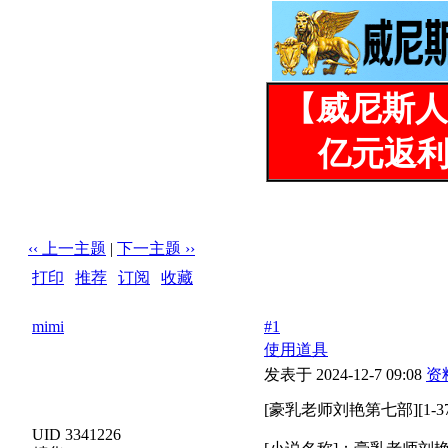
【威尼斯人
亿元返利
‹‹ 上一主题
|
下一主题 ››
打印
|
推荐
|
订阅
|
收藏
标题: [豪乳老师刘艳第七部][1-37][作者：huas]
mimi
#1
使用道具
发表于 2024-12-7 09:08
资
[豪乳老师刘艳第七部][1-37]
UID 3341226