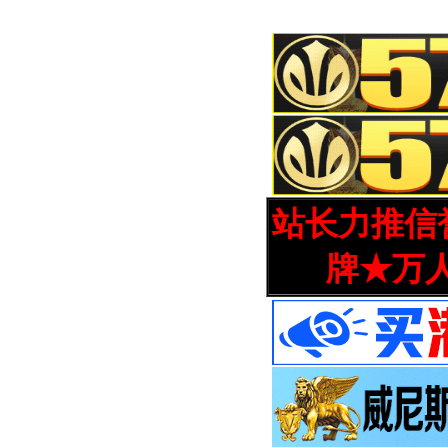
站长力推信誉
牌★万