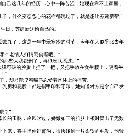
到自己这几年的经历，心中一阵苦涩，她现在靠不上家里，
儿子，什么变态恶心的花样都玩过了，就是想让苏建新帮自
过生日，苏建新送给自己的。
经数九了，这是一年中最寒冷的时节，今年冬大似乎比去年
哪个老情人打情骂俏喔吧。”
的那些人我都删了，再也没联系过。”
吹弹可破的脸蛋上捏了一把，又把手放在女生腰上，隔着牛
！”
躏了，却只能咬着嘴唇忍受着肉体上的痛苦。
，乳房和屁股上都是指甲印和牙印，她知道对方是拿自己发
嗯？”
修长的玉腿，冷风吹过，娇嫩如玉的肌肤上顿时冒出了无数
扯下来，将手指伸进臀沟，很快碰到一片柔软的毛发，他转