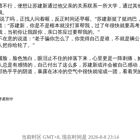
绩不行，便想让苏建新通过他父亲的关系联系一所大学，通过其
脱。
是说了吗，正找人问着喔，反正时间还早喔。”苏建新挺了挺鸡巴，
道：“苏建新，你是不是根本就没打算帮我，过了年很快就要高
我，当初你让我跟你，亲口答应过要帮我的。”
不在意的说道：“老子骗你怎么了，你觉得自己是谁，不就是辆
人把你给轮了。”
嘴脸，脸色煞白，眼泪止不住的掉落下来，心里更是一阵刺痛，
人总是有感情的，自己付出了这么多，苏建新或许会被自己感动
那热乎乎的阴道，暴露在冰冷的空气中很快就缩成一团，看着哭
查看附件
当前时区 GMT+8, 现在时间是 2026-8-8 23:14