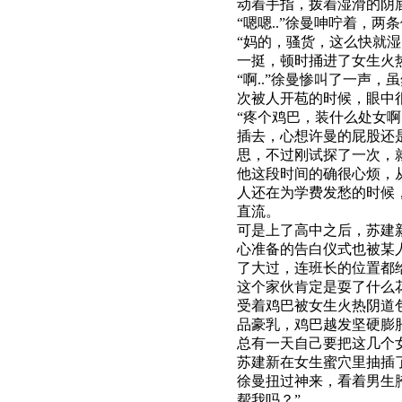
动着手指，拨着湿滑的阴
“嗯嗯..”徐曼呻咛着，
“妈的，骚货，这么快就
一挺，顿时捅进了女生火
“啊..”徐曼惨叫了一
次被人开苞的时候，眼中
“疼个鸡巴，装什么处女
插去，心想许曼的屁股还
思，不过刚试探了一次，
他这段时间的确很心烦，
人还在为学费发愁的时候
直流。
可是上了高中之后，苏建
心准备的告白仪式也被某
了大过，连班长的位置都
这个家伙肯定是耍了什么
受着鸡巴被女生火热阴道
品豪乳，鸡巴越发坚硬膨
总有一天自己要把这几个
苏建新在女生蜜穴里抽插
徐曼扭过神来，看着男生
帮我吗？”