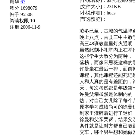
[小说名称]：豪乳老师刘
精华
67
[文件大小]：231KB
积分 1698079
[小说作者]：huas
帖子 95508
[节选预览]：
阅读权限 10
注册 2006-11-9
凌冬已至，古城的气温降
晚上八点，古县三中主教
高三48班教室里灯火通
虽然此刻小礼堂内正在举
这些学生大致分为两种，
落榜，而像宋思薇这样的
许曼坐在最后一排，面前
课程，其他课程还能死记
人和人真的是有差距的，
天，每次考试都是年级第
许曼父亲虽然是体制内的
热，对自己女儿除了每个
原本学习成绩尚可的徐曼
到家里灌醉后进行了迷奸
徐曼和父亲哭诉，结果父
条件就是让对方帮自己教
交车，哪个男生想和她做