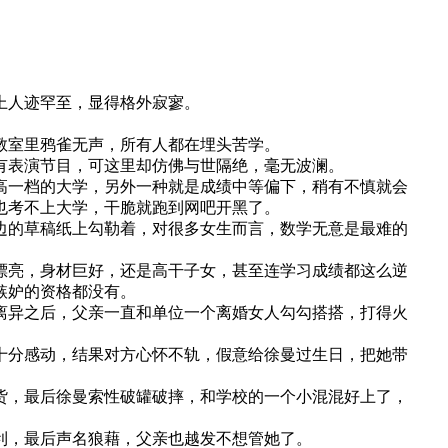
上人迹罕至，显得格外寂寥。
教室里鸦雀无声，所有人都在埋头苦学。
有表演节目，可这里却仿佛与世隔绝，毫无波澜。
高一档的大学，另外一种就是成绩中等偏下，稍有不慎就会
也考不上大学，干脆就跑到网吧开黑了。
边的草稿纸上勾勒着，对很多女生而言，数学无意是最难的
漂亮，身材巨好，还是高干子女，甚至连学习成绩都这么逆
嫉妒的资格都没有。
离异之后，父亲一直和单位一个离婚女人勾勾搭搭，打得火
十分感动，结果对方心怀不轨，假意给徐曼过生日，把她带
货，最后徐曼索性破罐破摔，和学校的一个小混混好上了，
利，最后声名狼藉，父亲也越发不想管她了。