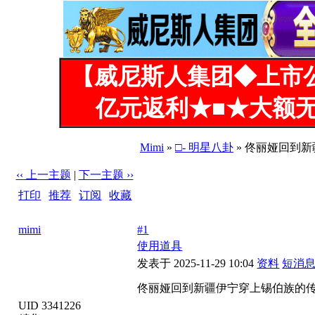
【威尼斯人集团◆上市
亿元返利★■★大额无
Mimi
»
□- 明星八卦
» 佟丽娅回到
‹‹ 上一主题
|
下一主题 ››
打印
|
推荐
|
订阅
|
收藏
标题: 佟丽娅回到新疆伊宁穿上锡伯族的传统服饰，惊艳到了
mimi
#1
使用道具
发表于 2025-11-29 10:04
资料
短消
佟丽娅回到新疆伊宁穿上锡伯族的传
UID 3341226