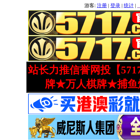
游客:
注册
|
登录
|
统计
|
站长力推信誉网投【571
牌★万人棋牌★捕鱼