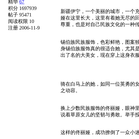
精华
67
积分 1697939
新疆伊宁，一个美丽的城市，一个
帖子 95471
娅在这里长大，这里有着她无尽的
阅读权限 10
尊重，也是对自己民族文化的一种
注册 2006-11-9
锡伯族民族服饰，色彩鲜艳，图案
身锡伯族服饰真的很适合她，尤其
出了名的大美女，现在穿上这身衣
骑在白马上的她，如同一位英勇的
之动容。
换上少数民族服饰的佟丽娅，眼神
说着草原女儿的坚韧与勇敢。举手
这样的佟丽娅，成功撩倒了一众小