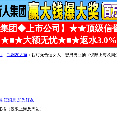
集团◆上市公司】★★顶级信
★■★大额无忧★■★返水3.0
mi
»
□-网友之窗
» 暂时无合适女人，想男男互插（仅限上海及周
料
短消息
加为好友
互插（仅限上海及周边）