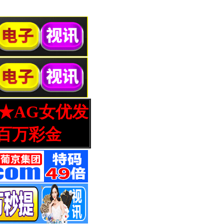
营★AG女优发
百万彩金