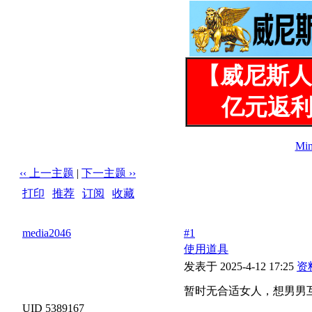
【威尼斯人
亿元返利
Mi
‹‹ 上一主题
|
下一主题 ››
打印
|
推荐
|
订阅
|
收藏
标题: 暂时无合适女人，想男男互插（仅限上海及周边）
media2046
#1
使用道具
发表于 2025-4-12 17:25
资
暂时无合适女人，想男男
UID 5389167