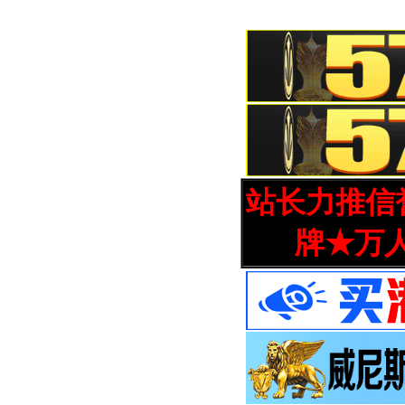
站长力推信誉
牌★万