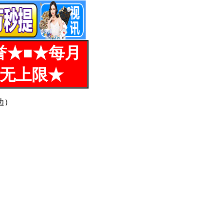
誉★■★每月
%无上限★
边）