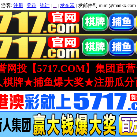
游客:
注册
|
登录
|
统计
|
|
发布器
| 发邮件到 mimi@mailkx.com
网投【5717.COM】集团直
人棋牌★捕鱼爆大奖★注册瓜分