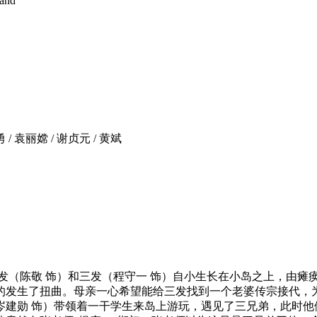
land
 / 袁丽嫦 / 谢贞元 / 黄斌
（陈敬 饰）和三发（程守一 饰）自小生长在小岛之上，由瘫
的发生了扭曲。母亲一心希望能给三发找到一个老婆传宗接代，为
岑建勋 饰）带领着一干学生来岛上游玩，遇见了三兄弟，此时