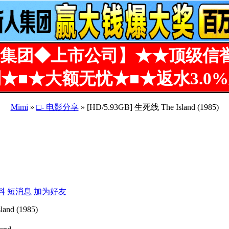
集团◆上市公司】★★顶级信
★■★大额无忧★■★返水3.0
Mimi
»
□- 电影分享
» [HD/5.93GB] 生死线 The Island (1985)
料
短消息
加为好友
and (1985)