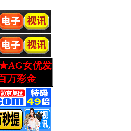
营★AG女优发
百万彩金