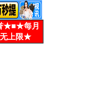
誉★■★每月
%无上限★