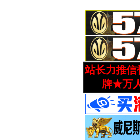
站长力推信誉
牌★万