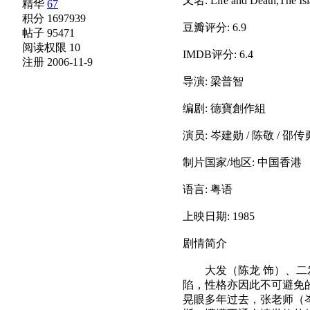
又名: Life and Death,The Is
精华
67
积分 1697939
豆瓣评分: 6.9
帖子 95471
阅读权限 10
IMDB评分: 6.4
注册 2006-11-9
导演: 梁普智
编剧: 德寶創作組
演员: 岑建勋 / 陈敬 / 邵传勇
制片国家/地区: 中国香港
语言: 粤语
上映日期: 1985
剧情简介
大发（陈龙 饰）、二发
陷，性格亦因此不可避免
晃眼多年过去，张老师（