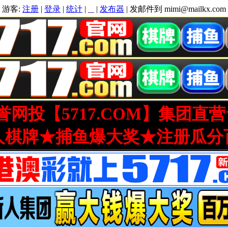
游客:
注册
|
登录
|
统计
|
|
发布器
| 发邮件到 mimi@mailkx.com
网投【5717.COM】集团直
人棋牌★捕鱼爆大奖★注册瓜分