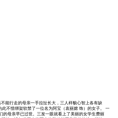
痪不能行走的母亲一手拉扯长大，三人样貌心智上各有缺
此不惜绑架软禁了一位名为阿宝（袁丽嫦 饰）的女子。 一
他们的母亲早已过世。三发一眼就看上了美丽的女学生费丽