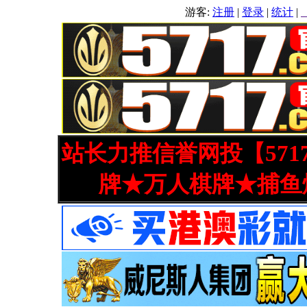
游客:
注册
|
登录
|
统计
|
站长力推信誉网投【571
牌★万人棋牌★捕鱼