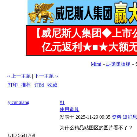
【威尼斯人集团◆上市
亿元返利★■★大额无
Mimi
»
□-咪咪版规
»
‹‹ 上一主题
|
下一主题 ››
打印
|
推荐
|
订阅
|
收藏
标题: 为什么精品贴图区的图片看不了？
yicunqiang
#1
使用道具
发表于 2025-11-29 09:35
资料
短消
为什么精品贴图区的图片看不了？
UID 5641768