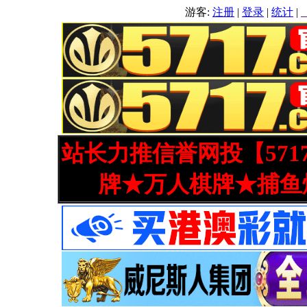
游客:
注册
|
登录
|
统计
|
站长力推信誉网投【571
牌★万人棋牌★捕鱼