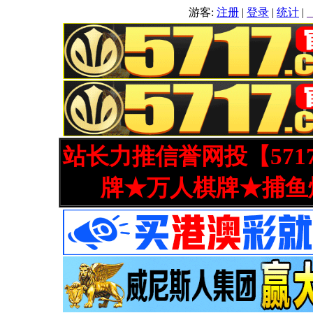
游客:
注册
|
登录
|
统计
|
站长力推信誉网投【571
牌★万人棋牌★捕鱼