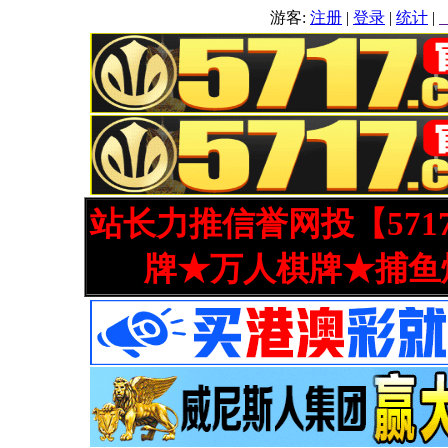
游客:
注册
|
登录
|
统计
|
站长力推信誉网投【571
牌★万人棋牌★捕鱼