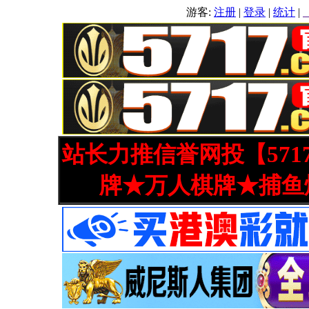
游客:
注册
|
登录
|
统计
|
站长力推信誉网投【571
牌★万人棋牌★捕鱼