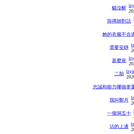
lz
貓沒醒
20
與禪師對話
她的衣服不合
l
需要安靜
2
lz
甚麼座
20
lzy
二胎
202
忠誠和能力哪個更
l
我叫鄭月
2
一個洞五十
l
沾的上邊
2