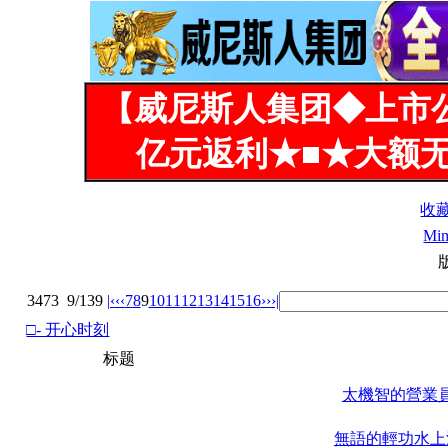
【威尼斯人集团◆上市
亿元返利★■★大额无
收
Mi
3473
9/139
|‹
‹‹
7
8
9
10
11
12
13
14
15
16
››
›|
□- 开心时刻
标题
太機智的營業
無語的輕功水上