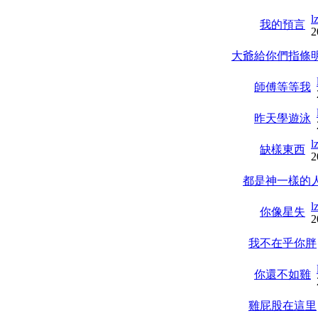
l
我的預言
2
大爺給你們指條
師傅等等我
昨天學遊泳
l
缺樣東西
2
都是神一樣的
l
你像星失
2
我不在乎你胖
你還不如雞
雞屁股在這里