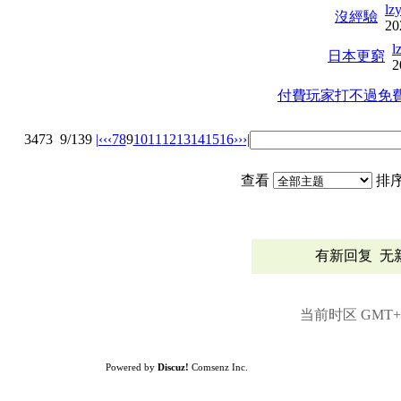
lz
沒經驗
20
l
日本更窮
2
付費玩家打不過免
3473
9/139
|‹
‹‹
7
8
9
10
11
12
13
14
15
16
››
›|
查看
排
有新回复
无
当前时区 GMT+8,
Powered by
Discuz!
Comsenz Inc.