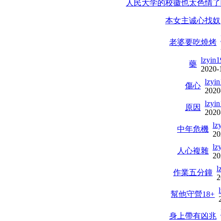
人民大学的校徽也太色情了吧
本女主诚心找奴
老婆要吃燒烤
lzyin
藥
2020-
lzyi
傷心
2020
lzyi
原因
2020
lz
中年危機
20
lz
人心複雜
20
l
作業五分鐘
2
幫他守營18+
身上帶有凶兆