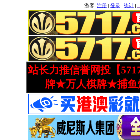
游客:
注册
|
登录
|
统计
|
站长力推信誉网投【571
牌★万人棋牌★捕鱼