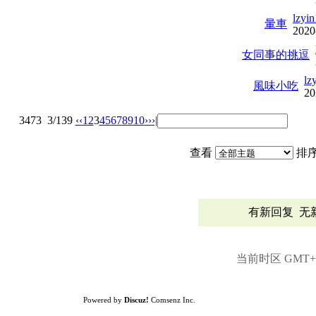
lzyi
暈車
2020
女同事的挑逗
lz
風味小吃
20
3473
3/139
‹‹
1
2
3
4
5
6
7
8
9
10
››
›|
查看
排
有新回复
无
当前时区 GMT+8,
Powered by
Discuz!
Comsenz Inc.