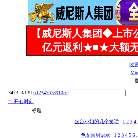
【威尼斯人集团◆上市
亿元返利★■★大额无
收
Mi
3473
3/139
‹‹
1
2
3
4
5
6
7
8
9
10
››
›|
□- 开心时刻
标题
坐台小姐的几个笑话
1
2
3
4
色女喜男语录
1
2
3
4
5
6
.