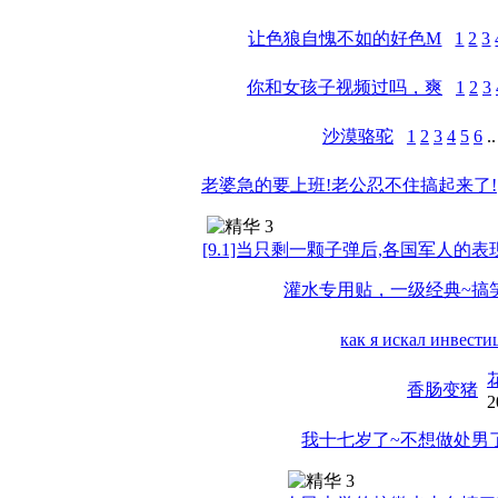
让色狼自愧不如的好色M
1
2
3
你和女孩子视频过吗，爽
1
2
3
沙漠骆驼
1
2
3
4
5
6
.
老婆急的要上班!老公忍不住搞起来了!
[9.1]当只剩一颗子弹后,各国军人的
灌水专用贴，一级经典~搞
как я искал инвест
香肠变猪
2
我十七岁了~不想做处男