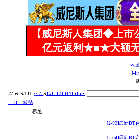
【威尼斯人集团◆上市
亿元返利★■★大额无
收
Mi
2759
9/111
|‹
‹‹
7
8
9
10
11
12
13
14
15
16
››
›|
□- B T 转贴
标题
[2-03]最新BT
[2-04]最新BT