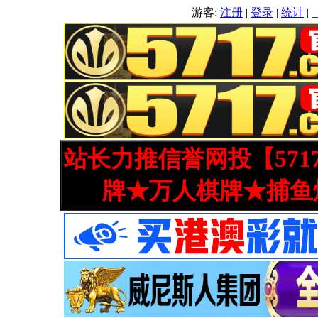
游客:
注册
|
登录
|
统计
|
站长力推信誉网投【571
牌★万人棋牌★捕鱼