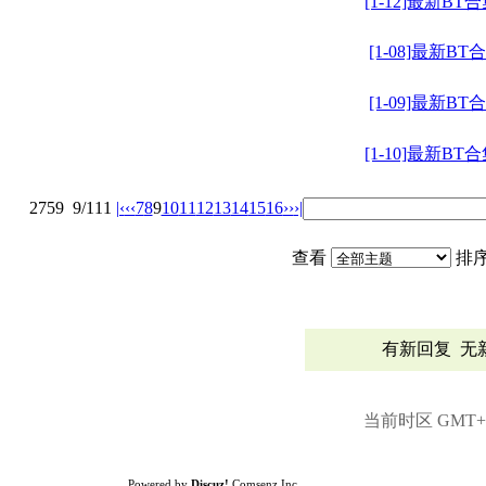
[1-12]最新BT
[1-08]最新BT
[1-09]最新BT
[1-10]最新BT
2759
9/111
|‹
‹‹
7
8
9
10
11
12
13
14
15
16
››
›|
查看
排
有新回复
无
当前时区 GMT+8,
Powered by
Discuz!
Comsenz Inc.