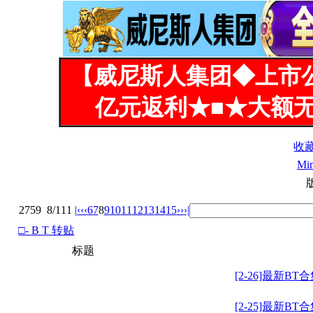
【威尼斯人集团◆上市
亿元返利★■★大额无
收
Mi
2759
8/111
|‹
‹‹
6
7
8
9
10
11
12
13
14
15
››
›|
□- B T 转贴
标题
[2-26]最新BT
[2-25]最新BT