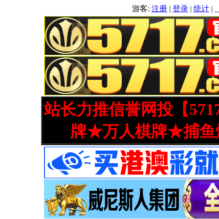
游客:
注册
|
登录
|
统计
|
站长力推信誉网投【571
牌★万人棋牌★捕鱼