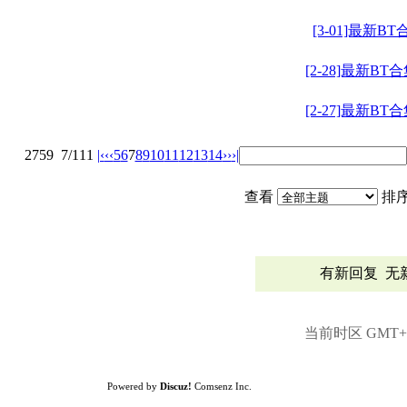
[3-01]最新BT
[2-28]最新BT
[2-27]最新BT
2759
7/111
|‹
‹‹
5
6
7
8
9
10
11
12
13
14
››
›|
查看
排
有新回复
无
当前时区 GMT+8,
Powered by
Discuz!
Comsenz Inc.