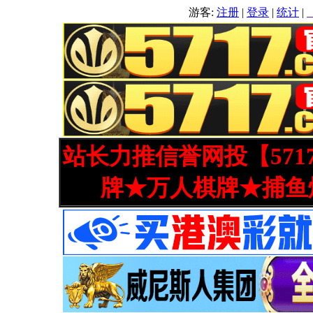
游客:
注册
|
登录
|
统计
|
站长力推信誉网投【571
牌★万人棋牌★捕鱼