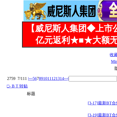
【威尼斯人集团◆上市
亿元返利★■★大额无
收
Mi
2759
7/111
|‹
‹‹
5
6
7
8
9
10
11
12
13
14
››
›|
□- B T 转贴
标题
[3-17]最新BT
[3-19]最新BT