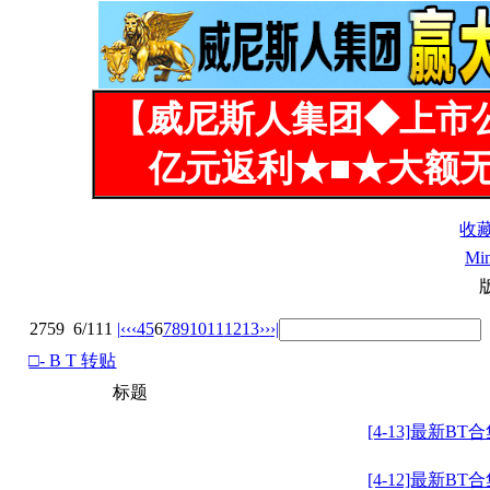
【威尼斯人集团◆上市
亿元返利★■★大额无
收
Mi
2759
6/111
|‹
‹‹
4
5
6
7
8
9
10
11
12
13
››
›|
□- B T 转贴
标题
[4-13]最新BT
[4-12]最新BT