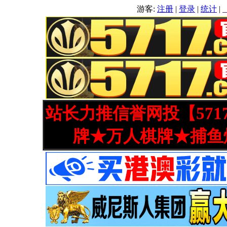
游客:
注册
|
登录
|
统计
|
站长力推信誉网投【571
牌★万人棋牌★捕鱼