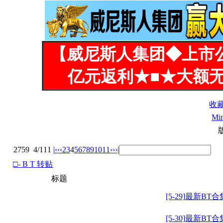
【威尼斯人集团◆上市
亿元返利★■★大额无
收
Mi
2759
4/111
|‹
‹‹
2
3
4
5
6
7
8
9
10
11
››
›|
□- B T 转贴
标题
[5-29]最新BT合
[5-30]最新BT合