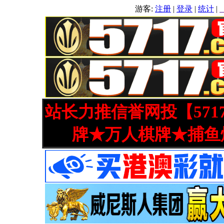
游客:
注册
|
登录
|
统计
|
站长力推信誉网投【571
牌★万人棋牌★捕鱼