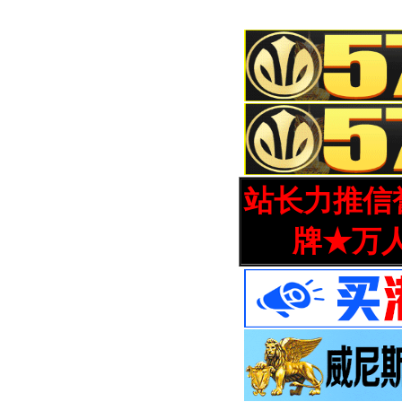
站长力推信誉
牌★万