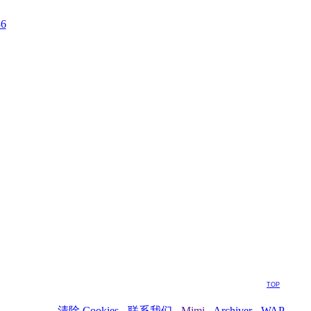
36
TOP
清除 Cookies
-
联系我们
-
Mimi
-
Archiver
-
WAP