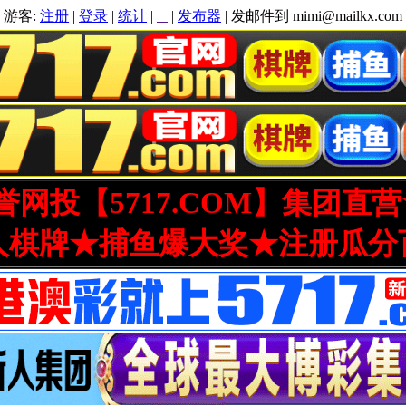
游客:
注册
|
登录
|
统计
|
|
发布器
| 发邮件到 mimi@mailkx.com
网投【5717.COM】集团直
人棋牌★捕鱼爆大奖★注册瓜分