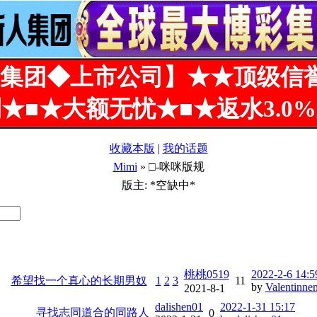
集团◆上市公司】★★顶级信
★■★大额无忧★■★返水3.0
收藏本版
|
我的话题
Mimi
» □-咪咪版规
版主: *空缺中*
桃桃0519
2022-2-6 14:5
希望找一个真心的长期男奴
1
2
3
11
by
Valentinne
2021-8-1
dalishen01
2022-1-31 15:17
寻找志同道合的同路人
0