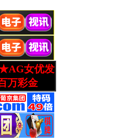
营★AG女优发
百万彩金