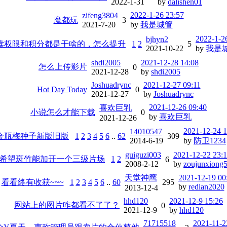
2022-1-31
by
dalishen01
2022-1-26 23:57
zifeng3804
魔都玩
3
2021-7-20
by
我是城管
2022-1-2
bjhyn2
读权限和积分都是干啥的，怎么提升
1
2
5
2021-10-22
by
我是
shdi2005
2021-12-28 14:08
怎么上传影片
0
2021-12-28
by
shdi2005
Joshuadrync
2021-12-27 09:11
Hot Day Today
0
2021-12-27
by
Joshuadrync
2021-12-26 09:40
喜欢巨乳
小说怎么才能下载
0
by
喜欢巨乳
2021-12-26
2021-12-24 1
14010547
金瓶梅种子新版旧版
1
2
3
4
5
6
..
62
309
2014-6-19
by
防卫1234
guiguzi003
2021-12-22 23:
希望斑竹能加开一个三级片场
1
2
6
2008-2-12
by
zoujunxiong
天堂神鹰
2021-12-19 00
看看终有收获~~~
1
2
3
4
5
6
..
60
295
by
redian2020
2013-12-4
hhd120
2021-12-9 15:26
网站上的图片咋都看不了了？
0
2021-12-9
by
hhd120
71715518
2021-11-2