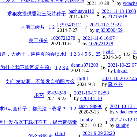
个Y夏天，声称管理员跟卖片的合伙整他
3
2021-10-28
by
yidach
bazhuayu110
2021-11-13 13:03
求狼友提供香港三级片种子
2
2011-9-17
by
71715518
lg397497111
2021-11-7 19:27
香港三级片
1
2
7
2014-7-27
by
mj330500459
1026721278
2021-11-6 16:07
关于积分
0
2021-11-6
by
1026721278
jiyi01
2
骚逼，大奶子，逼逼真的会喷水!
1
2
3
4
5
6
..
25
122
2014-3-6
b
dennis871203
2021-10-22 07
为什么我不能回复主题?
1
2
3
4
16
2021-5-4
by
bjhyn2
2021-10-20 22:46
fhffhf
如何发帖啊，不能发自拍图片么
2
2021-9-3
by
隆冬冬
89434248
2021-10-17 02:58
求药
1
2021-9-22
by
420144110
zhzh198996
2021-10-13 1
求H动画种子，都无法下载呢？
1
2
6
2020-3-13
by
yidachenr
kuluby
2021-10-12 1
网址发布器下载打不开，提示带病毒
0
2021-10-12
by
kuluby
2021-9-29 22:20
cbbff
怎么发图片
4