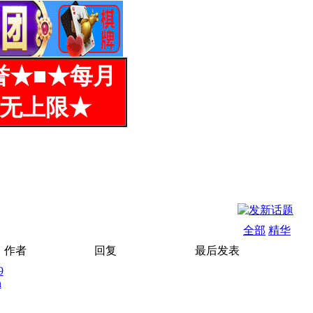
誉★■★每月
%无上限★
全部
精华
作者
回复
最后发表
9
n