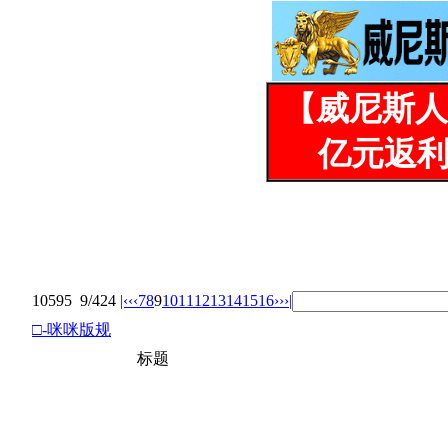
【威尼斯人
亿元返利
10595
9/424
|‹
‹‹
7
8
9
10
11
12
13
14
15
16
››
›|
□-咪咪版规
标题