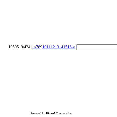
10595
9/424
|‹
‹‹
7
8
9
10
11
12
13
14
15
16
››
›|
Powered by
Discuz!
Comsenz Inc.