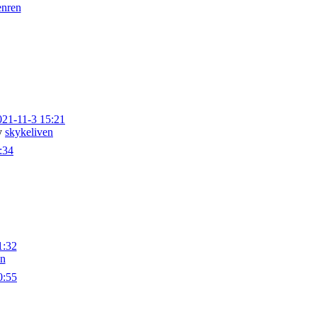
enren
021-11-3 15:21
y
skykeliven
:34
1:32
en
0:55