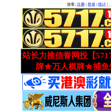
游客:
注册
|
登录
|
统计
|
站长力推信誉网投【571
牌★万人棋牌★捕鱼