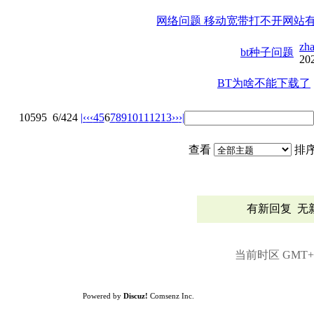
网络问题 移动宽带打不开网站
zh
bt种子问题
20
BT为啥不能下载了
10595
6/424
|‹
‹‹
4
5
6
7
8
9
10
11
12
13
››
›|
查看
排
有新回复
无
当前时区 GMT+8,
Powered by
Discuz!
Comsenz Inc.