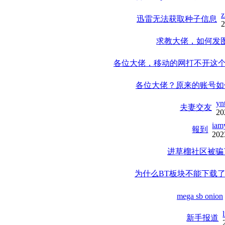
迅雷无法获取种子信息
2
求教大佬，如何发
各位大佬，移动的网打不开这
各位大佬？原来的账号如
yn
夫妻交友
20
iam
報到
202
进草榴社区被骗
为什么BT板块不能下载
mega sb onion
新手报道