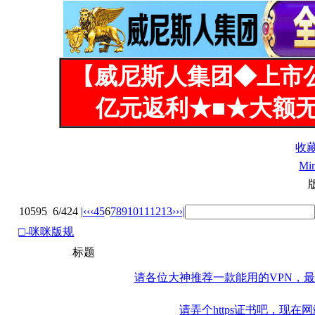
【威尼斯人集团◆上市
亿元返利★■★大额无
收
Mi
10595
6/424
|‹
‹‹
4
5
6
7
8
9
10
11
12
13
››
›|
□-咪咪版规
标题
请各位大神推荐一款能用的VPN，最
请弄个https证书吧，现在