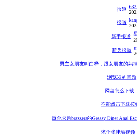
632
报道
202
kan
报道
202
新手报道
2
m
新兵报道
2
男主女朋友叫白桦，跟女朋友的妈
浏览器的问题
网盘怎么下载
不能点击下载按
重金求购brazzers的Greasy Diner Ana
求个张津瑜视频