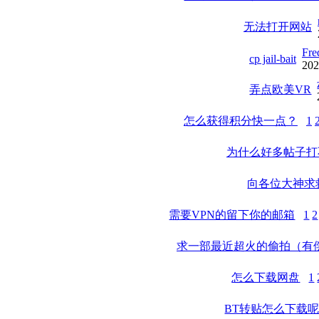
无法打开网站
Fre
cp jail-bait
202
弄点欧美VR
怎么获得积分快一点？
1
为什么好多帖子打
向各位大神求
需要VPN的留下你的邮箱
1
2
求一部最近超火的偷拍（有
怎么下载网盘
1
BT转贴怎么下载