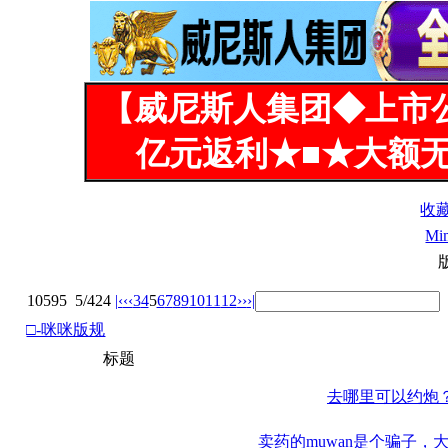
【威尼斯人集团◆上市
亿元返利★■★大额无
收
Mi
10595
5/424
|‹
‹‹
3
4
5
6
7
8
9
10
11
12
››
›|
□-咪咪版规
标题
去哪里可以约炮
卖药的muwan是个骗子，