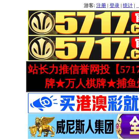
游客:
注册
|
登录
|
统计
|
站长力推信誉网投【571
牌★万人棋牌★捕鱼