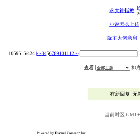
l
求大神指教
2
小说怎么上传
版主大佬亲启
10595
5/424
|‹
‹‹
3
4
5
6
7
8
9
10
11
12
››
›|
查看
排
有新回复
无
当前时区 GMT+8,
Powered by
Discuz!
Comsenz Inc.