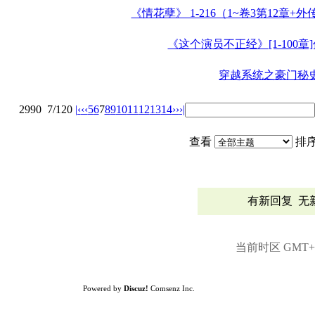
《情花孽》 1-216（1~卷3第12章+
《这个演员不正经》[1-100
穿越系统之豪门秘
2990
7/120
|‹
‹‹
5
6
7
8
9
10
11
12
13
14
››
›|
查看
排
有新回复
无
当前时区 GMT+8,
Powered by
Discuz!
Comsenz Inc.