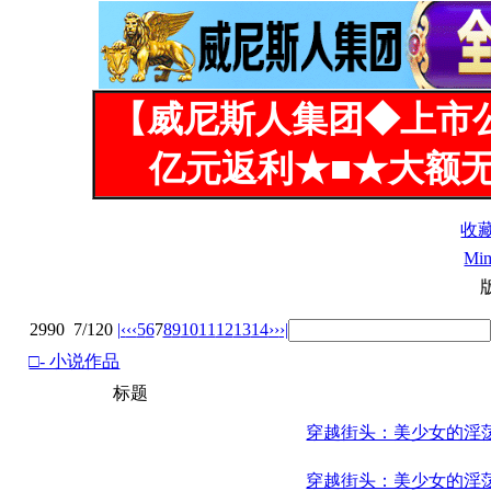
【威尼斯人集团◆上市
亿元返利★■★大额无
收
Mi
2990
7/120
|‹
‹‹
5
6
7
8
9
10
11
12
13
14
››
›|
□- 小说作品
标题
穿越街头：美少女的淫
穿越街头：美少女的淫