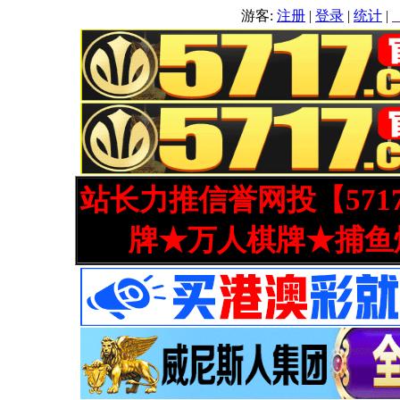
游客:
注册
|
登录
|
统计
|
站长力推信誉网投【571
牌★万人棋牌★捕鱼